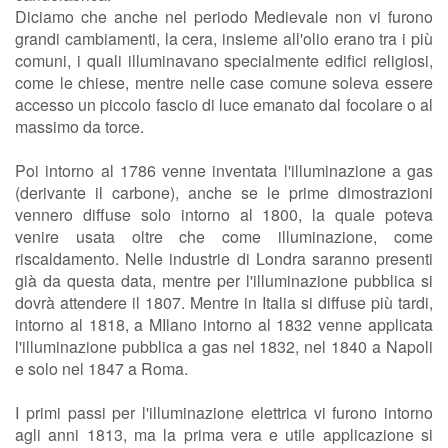
Diciamo che anche nel periodo Medievale non vi furono
grandi cambiamenti, la cera, insieme all'olio erano tra i più
comuni, i quali illuminavano specialmente edifici religiosi,
come le chiese, mentre nelle case comune soleva essere
accesso un piccolo fascio di luce emanato dal focolare o al
massimo da torce.
Poi intorno al 1786 venne inventata l'illuminazione a gas
(derivante il carbone), anche se le prime dimostrazioni
vennero diffuse solo intorno al 1800, la quale poteva
venire usata oltre che come illuminazione, come
riscaldamento. Nelle industrie di Londra saranno presenti
già da questa data, mentre per l'illuminazione pubblica si
dovrà attendere il 1807. Mentre in Italia si diffuse più tardi,
intorno al 1818, a MIlano intorno al 1832 venne applicata
l'illuminazione pubblica a gas nel 1832, nel 1840 a Napoli
e solo nel 1847 a Roma.
I primi passi per l'illuminazione elettrica vi furono intorno
agli anni 1813, ma la prima vera e utile applicazione si